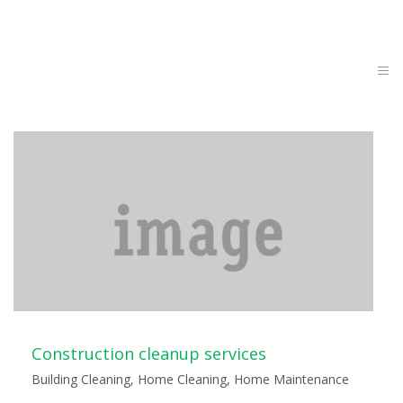
Togg
navi
Construction cleanup services
Building Cleaning
,
Home Cleaning
,
Home Maintenance