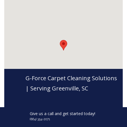
G-Force Carpet Cleaning Solutions
| Serving Greenville, SC
Give us a call and get started today!
(864) 354-2071